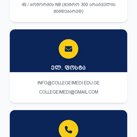
49 / ᲑᲝᲭᲝᲠᲛᲘᲡ N8 (ᲛᲔᲢᲠᲝ 300 ᲐᲠᲐᲒᲕᲔᲚᲘᲡ
ᲛᲘᲛᲓᲔᲑᲐᲠᲔᲓ)
ᲔᲚ. ᲤᲝᲡᲢᲐ
INFO@COLLEGEIMEDI.EDU.GE
COLLEGEIMEDI@GMAIL.COM