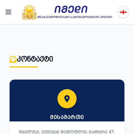
ᲙᲝᲜᲢᲐᲥᲢᲘ
ᲛᲘᲡᲐᲛᲐᲠᲗᲘ
ᲗᲑᲘᲚᲘᲡᲘ, ᲥᲔᲗᲔᲕᲐᲜ ᲓᲔᲓᲝᲤᲚᲘᲡ ᲒᲐᲛᲖᲘᲠᲘ 47-