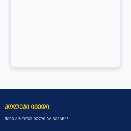
ᲙᲝᲚᲔᲯᲘ ᲘᲛᲔᲓᲘ
ᲨᲔᲜᲘ ᲞᲠᲝᲤᲔᲡᲘᲣᲚᲘ ᲐᲠᲩᲔᲕᲐᲜᲘ!