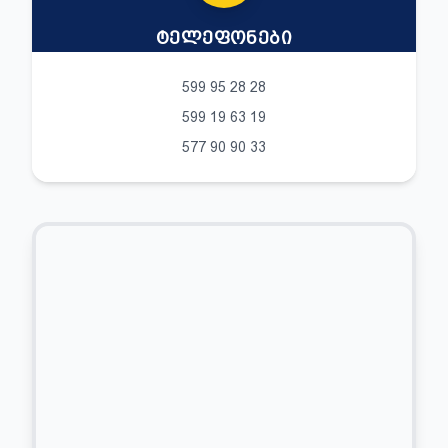
ᲢᲔᲚᲔᲤᲝᲜᲔᲑᲘ
599 95 28 28
599 19 63 19
577 90 90 33