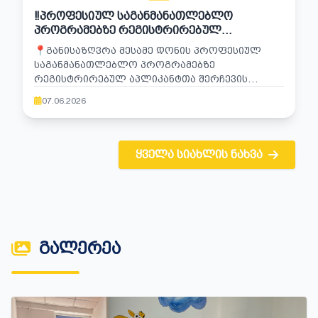
‼️ᲞᲠᲝᲤᲔᲡᲘᲣᲚ ᲡᲐᲒᲐᲜᲛᲐᲜᲐᲗᲚᲔᲑᲚᲝ
ᲞᲠᲝᲒᲠᲐᲛᲔᲑᲖᲔ ᲠᲔᲒᲘᲡᲢᲠᲘᲠᲔᲑᲣᲚ
ᲐᲞᲚᲘᲙᲐᲜᲢᲗᲐ ᲡᲐᲧᲣᲠᲐᲓᲦᲔᲑᲝᲓ ‼️
📍ᲒᲐᲜᲘᲡᲐᲖᲦᲕᲠᲐ ᲛᲔᲡᲐᲛᲔ ᲓᲝᲜᲘᲡ ᲞᲠᲝᲤᲔᲡᲘᲣᲚ
ᲡᲐᲒᲐᲜᲛᲐᲜᲐᲗᲚᲔᲑᲚᲝ ᲞᲠᲝᲒᲠᲐᲛᲔᲑᲖᲔ
ᲠᲔᲒᲘᲡᲢᲠᲘᲠᲔᲑᲣᲚ ᲐᲞᲚᲘᲙᲐᲜᲢᲗᲐ ᲨᲔᲠᲩᲔᲕᲘᲡ
ᲕᲐᲓᲔᲑᲘ
07.06.2026
ᲧᲕᲔᲚᲐ ᲡᲘᲐᲮᲚᲘᲡ ᲜᲐᲮᲕᲐ
ᲒᲐᲚᲔᲠᲔᲐ