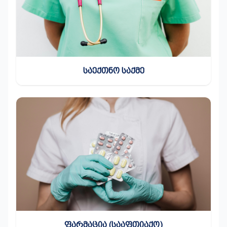
ᲡᲐᲔᲥᲗᲜᲝ ᲡᲐᲥᲛᲔ
ᲤᲐᲠᲛᲐᲪᲘᲐ (ᲡᲐᲐᲤᲗᲘᲐᲥᲝ)