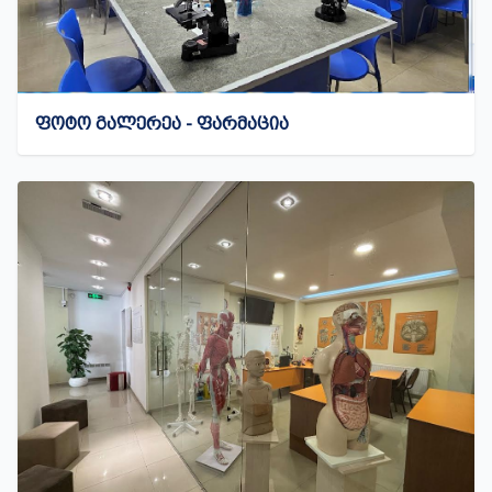
ᲤᲝᲢᲝ ᲒᲐᲚᲔᲠᲔᲐ - ᲤᲐᲠᲛᲐᲪᲘᲐ