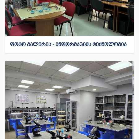
ᲤᲝᲢᲝ ᲒᲐᲚᲔᲠᲔᲐ - ᲘᲜᲤᲝᲠᲛᲐᲪᲘᲘᲡ ᲢᲔᲥᲜᲝᲚᲝᲒᲘᲐ