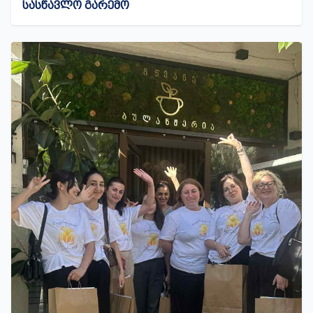
ᲡᲐᲡᲬᲐᲕᲚᲝ ᲒᲐᲠᲔᲛᲝ