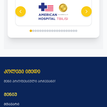
ᲙᲝᲚᲔᲯᲘ ᲘᲛᲔᲓᲘ
ᲨᲔᲜᲘ ᲞᲠᲝᲤᲔᲡᲘᲣᲚᲘ ᲐᲠᲩᲔᲕᲐᲜᲘ!
ᲛᲔᲜᲘᲣ
ᲛᲗᲐᲕᲐᲠᲘ