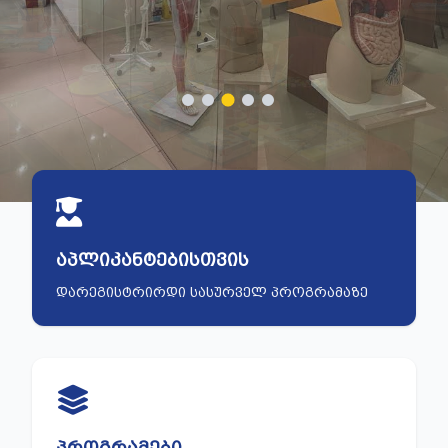
ᲐᲞᲚᲘᲙᲐᲜᲢᲔᲑᲘᲡᲗᲕᲘᲡ
ᲓᲐᲠᲔᲒᲘᲡᲢᲠᲘᲠᲓᲘ ᲡᲐᲡᲣᲠᲕᲔᲚ ᲞᲠᲝᲒᲠᲐᲛᲐᲖᲔ
ᲞᲠᲝᲒᲠᲐᲛᲔᲑᲘ