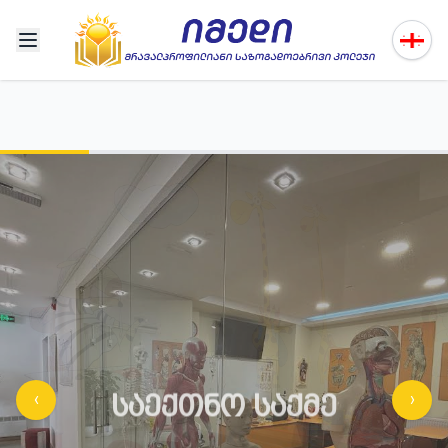
ᲡᲐᲔᲥᲗᲜᲝ ᲡᲐᲥᲛᲔ
‹
›