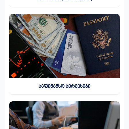
ᲡᲐᲤᲘᲜᲐᲜᲡᲝ ᲡᲔᲠᲕᲘᲡᲔᲑᲘ