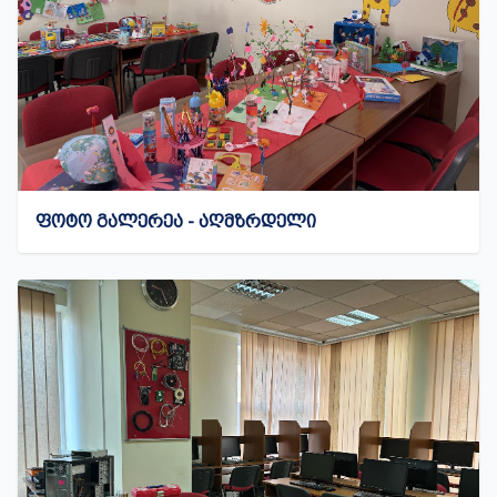
ᲤᲝᲢᲝ ᲒᲐᲚᲔᲠᲔᲐ - ᲐᲦᲛᲖᲠᲓᲔᲚᲘ