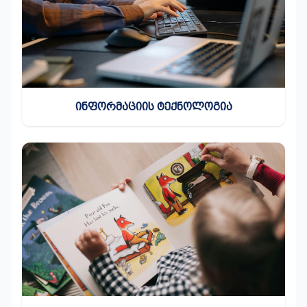
ᲘᲜᲤᲝᲠᲛᲐᲪᲘᲘᲡ ᲢᲔᲥᲜᲝᲚᲝᲒᲘᲐ