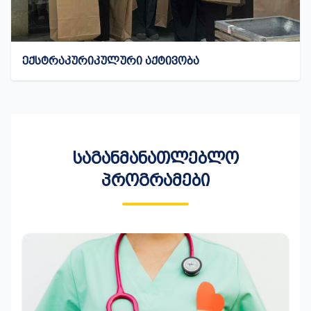
ᲔᲥᲡᲢᲠᲐᲙᲣᲠᲘᲙᲣᲚᲣᲠᲘ ᲐᲥᲢᲘᲕᲝᲑᲐ
ᲡᲐᲒᲐᲜᲛᲐᲜᲐᲗᲚᲔᲑᲚᲝ
ᲞᲠᲝᲒᲠᲐᲛᲔᲑᲘ