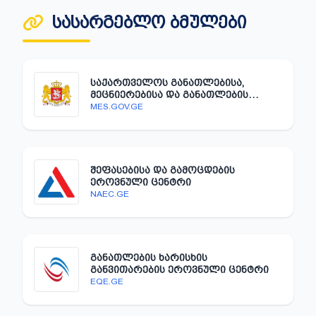
ᲡᲐᲡᲐᲠᲒᲔᲑᲚᲝ ᲑᲛᲣᲚᲔᲑᲘ
ᲡᲐᲥᲐᲠᲗᲕᲔᲚᲝᲡ ᲒᲐᲜᲐᲗᲚᲔᲑᲘᲡᲐ,
ᲛᲔᲪᲜᲘᲔᲠᲔᲑᲘᲡᲐ ᲓᲐ ᲒᲐᲜᲐᲗᲚᲔᲑᲘᲡ
ᲡᲐᲛᲘᲜᲘᲡᲢᲠᲝ
MES.GOV.GE
ᲨᲔᲤᲐᲡᲔᲑᲘᲡᲐ ᲓᲐ ᲒᲐᲛᲝᲪᲓᲔᲑᲘᲡ
ᲔᲠᲝᲕᲜᲣᲚᲘ ᲪᲔᲜᲢᲠᲘ
NAEC.GE
ᲒᲐᲜᲐᲗᲚᲔᲑᲘᲡ ᲮᲐᲠᲘᲡᲮᲘᲡ
ᲒᲐᲜᲕᲘᲗᲐᲠᲔᲑᲘᲡ ᲔᲠᲝᲕᲜᲣᲚᲘ ᲪᲔᲜᲢᲠᲘ
EQE.GE