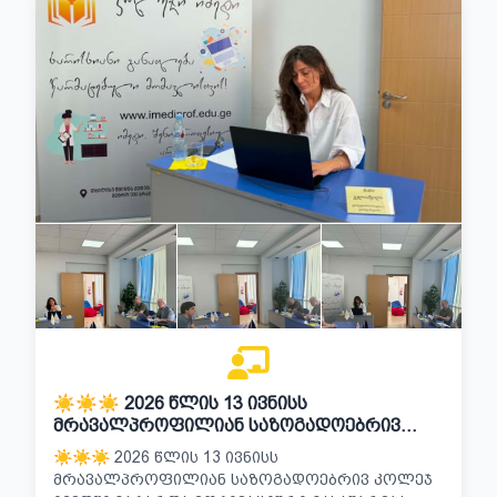
☀️☀️☀️ 2026 ᲬᲚᲘᲡ 13 ᲘᲕᲜᲘᲡᲡ
ᲛᲠᲐᲕᲐᲚᲞᲠᲝᲤᲘᲚᲘᲐᲜ ᲡᲐᲖᲝᲒᲐᲓᲝᲔᲑᲠᲘᲕ
ᲙᲝᲚᲔᲯ ᲘᲛᲔᲓᲨᲘ ᲩᲐᲢᲐᲠᲓᲐ ᲛᲝᲢᲘᲕᲐᲪᲘᲣᲠᲘ
☀️☀️☀️ 2026 ᲬᲚᲘᲡ 13 ᲘᲕᲜᲘᲡᲡ
ᲒᲐᲡᲐᲣᲑᲠᲔᲑᲐ ᲞᲠᲝᲤᲔᲡᲘᲣᲚ
ᲛᲠᲐᲕᲐᲚᲞᲠᲝᲤᲘᲚᲘᲐᲜ ᲡᲐᲖᲝᲒᲐᲓᲝᲔᲑᲠᲘᲕ ᲙᲝᲚᲔᲯ
ᲡᲐᲒᲐᲜᲛᲐᲜᲐᲗᲚᲔᲑᲚᲝ ᲞᲠᲝᲒᲠᲐᲛᲐᲖᲔ