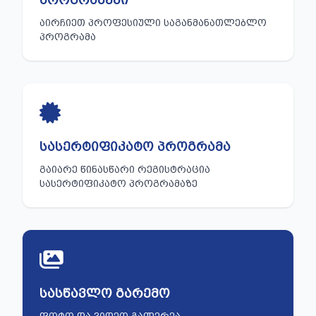
ᲐᲘᲠᲩᲘᲔᲗ ᲞᲠᲝᲤᲔᲡᲘᲣᲚᲘ ᲡᲐᲒᲐᲜᲛᲐᲜᲐᲗᲚᲔᲑᲚᲝ
ᲞᲠᲝᲒᲠᲐᲛᲐ
ᲡᲐᲡᲔᲠᲢᲘᲤᲘᲙᲐᲢᲝ ᲞᲠᲝᲒᲠᲐᲛᲐ
ᲒᲐᲘᲐᲠᲔ ᲬᲘᲜᲐᲡᲬᲐᲠᲘ ᲠᲔᲒᲘᲡᲢᲠᲐᲪᲘᲐ
ᲡᲐᲡᲔᲠᲢᲘᲤᲘᲙᲐᲢᲝ ᲞᲠᲝᲒᲠᲐᲛᲐᲖᲔ
ᲡᲐᲡᲬᲐᲕᲚᲝ ᲒᲐᲠᲔᲛᲝ