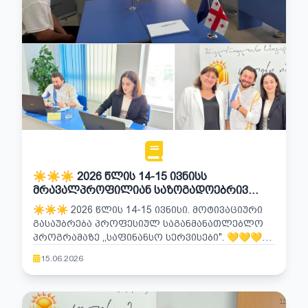
☀️☀️☀️ 2026 ᲬᲚᲘᲡ 14-15 ᲘᲕᲜᲘᲡᲡ
ᲛᲠᲐᲕᲐᲚᲞᲠᲝᲤᲘᲚᲘᲐᲜ ᲡᲐᲖᲝᲒᲐᲓᲝᲔᲑᲠᲘᲕ
ᲙᲝᲚᲔᲯ ᲘᲛᲔᲓᲨᲘ ᲩᲐᲢᲐᲠᲓᲐ ᲛᲝᲢᲘᲕᲐᲪᲘᲣᲠᲘ
☀️☀️☀️ 2026 ᲬᲚᲘᲡ 14-15 ᲘᲕᲜᲘᲡᲘ. ᲛᲝᲢᲘᲕᲐᲪᲘᲣᲠᲘ
ᲒᲐᲡᲐᲣᲑᲠᲔᲑᲐ ᲞᲠᲝᲤᲔᲡᲘᲣᲚ
ᲒᲐᲡᲐᲣᲑᲠᲔᲑᲐ ᲞᲠᲝᲤᲔᲡᲘᲣᲚ ᲡᲐᲒᲐᲜᲛᲐᲜᲐᲗᲚᲔᲑᲚᲝ
ᲡᲐᲒᲐᲜᲛᲐᲜᲐᲗᲚᲔᲑᲚᲝ ᲞᲠᲝᲒᲠᲐᲛᲐᲖᲔ
ᲞᲠᲝᲒᲠᲐᲛᲐᲖᲔ ,,ᲡᲐᲤᲘᲜᲐᲜᲡᲝ ᲡᲔᲠᲕᲘᲡᲔᲑᲘ". 💛💛💛
,,ᲡᲐᲤᲘᲜᲐᲜᲡᲝ ᲡᲔᲠᲕᲘᲡᲔᲑᲘ".
ᲓᲘᲓᲘ ᲛᲐᲓᲚᲝᲑᲐ ᲡᲐᲣᲙᲔᲗᲔᲡᲝ ᲙᲝᲛᲘᲡᲘᲘᲡ ᲬᲔᲕᲠᲔᲑᲡ
15.06.2026
ᲓᲐ ᲗᲐᲠᲯᲘᲛᲜᲔᲑᲡ💛💛💛 ☀️☀️ᲧᲕᲔᲚᲐ ᲐᲞᲚᲘᲙᲐᲜᲢᲡ
ᲒᲘᲡᲣᲠᲕᲔᲑᲗ ᲬᲐᲠᲛᲐᲢᲔᲑᲔᲑᲡ ☀️☀️