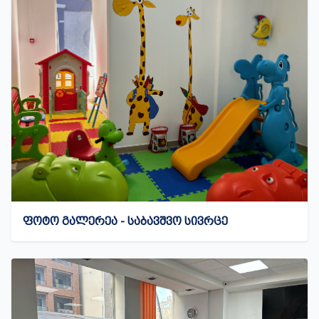
ᲤᲝᲢᲝ ᲒᲐᲚᲔᲠᲔᲐ - ᲡᲐᲑᲐᲕᲨᲕᲝ ᲡᲘᲕᲠᲪᲔ