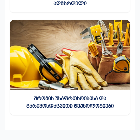
ᲐᲦᲛᲖᲠᲓᲔᲚᲘ
ᲨᲠᲝᲛᲘᲡ ᲣᲡᲐᲤᲠᲗᲮᲝᲔᲑᲘᲡᲐ ᲓᲐ
ᲒᲐᲠᲔᲛᲝᲡᲓᲐᲪᲕᲘᲗᲘ ᲢᲔᲥᲜᲝᲚᲝᲒᲘᲔᲑᲘ