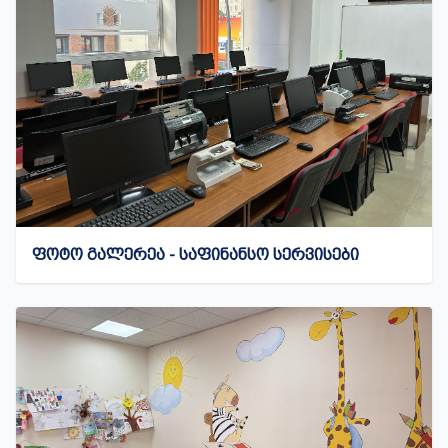
ᲤᲝᲢᲝ ᲒᲐᲚᲔᲠᲔᲐ - ᲡᲐᲤᲘᲜᲐᲜᲡᲝ ᲡᲔᲠᲕᲘᲡᲔᲑᲘ