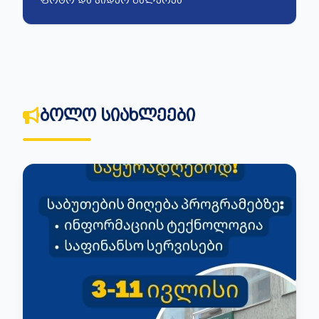
ᲤᲝᲢᲝ ᲓᲐ ᲕᲘᲓᲔᲝ ᲒᲐᲚᲔᲠᲔᲐ
ᲑᲝᲚᲝ ᲡᲘᲐᲮᲚᲔᲔᲑᲘ