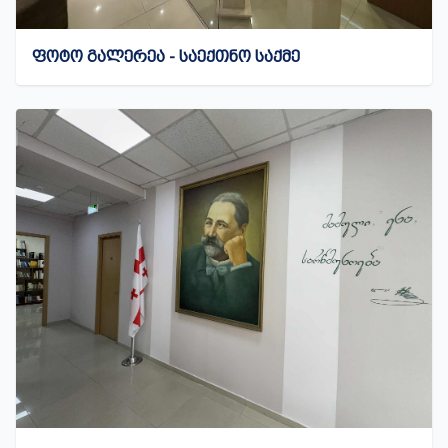
ᲤᲝᲢᲝ ᲒᲐᲚᲔᲠᲔᲐ - ᲡᲐᲔᲥᲗᲜᲝ ᲡᲐᲥᲛᲔ