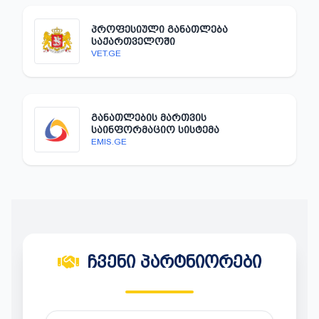
ᲞᲠᲝᲤᲔᲡᲘᲣᲚᲘ ᲒᲐᲜᲐᲗᲚᲔᲑᲐ
ᲡᲐᲥᲐᲠᲗᲕᲔᲚᲝᲨᲘ
VET.GE
ᲒᲐᲜᲐᲗᲚᲔᲑᲘᲡ ᲛᲐᲠᲗᲕᲘᲡ
ᲡᲐᲘᲜᲤᲝᲠᲛᲐᲪᲘᲝ ᲡᲘᲡᲢᲔᲛᲐ
EMIS.GE
ᲩᲕᲔᲜᲘ ᲞᲐᲠᲢᲜᲘᲝᲠᲔᲑᲘ