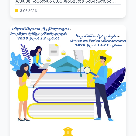
ᲘᲛᲔᲓᲨᲘ ᲩᲐᲢᲐᲠᲓᲐ ᲛᲝᲢᲘᲕᲐᲪᲘᲣᲠᲘ ᲒᲐᲡᲐᲣᲑᲠᲔᲑᲐ
,,ᲘᲜᲤᲝᲠᲛᲐᲪᲘᲣᲚᲘ ᲢᲔᲥᲜᲝᲚᲝᲒᲘᲔᲑᲘ".
ᲞᲠᲝᲤᲔᲡᲘᲣᲚ ᲡᲐᲒᲐᲜᲛᲐᲜᲐᲗᲚᲔᲑᲚᲝ ᲞᲠᲝᲒᲠᲐᲛᲐᲖᲔ
13.06.2026
,,ᲘᲜᲤᲝᲠᲛᲐᲪᲘᲣᲚᲘ ᲢᲔᲥᲜᲝᲚᲝᲒᲘᲔᲑᲘ". ᲧᲕᲔᲚᲐ
ᲐᲞᲚᲘᲙᲐᲜᲢᲡ ᲒᲘᲡᲣᲠᲕᲔᲑᲗ ᲬᲐᲠᲛᲐᲢᲔᲑᲔᲑᲡ 💛💛 💛💛
💛 ᲓᲘᲓᲘ ᲛᲐᲓᲚᲝᲑᲐ ᲙᲝᲛᲘᲡᲘᲘᲡ ᲬᲔᲕᲠᲔᲑᲡ 💛💛💛