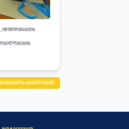
,,ᲘᲜᲤᲝᲠᲛᲐᲪᲘᲘᲡ
ᲧᲝᲑᲘᲚᲝᲑᲔᲑᲘᲡ
ᲒᲐᲓᲐᲡᲕᲚᲐ ᲡᲘᲐᲮᲚᲔᲔᲑᲨᲘ