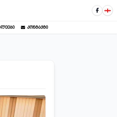
ᲮᲚᲔᲔᲑᲘ
ᲙᲝᲜᲢᲐᲥᲢᲘ