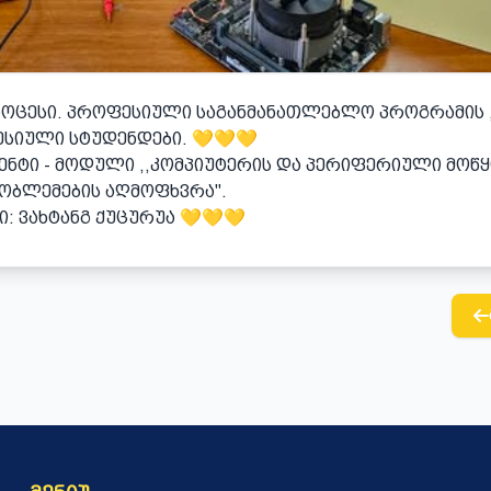
ᲠᲝᲪᲔᲡᲘ. ᲞᲠᲝᲤᲔᲡᲘᲣᲚᲘ ᲡᲐᲒᲐᲜᲛᲐᲜᲐᲗᲚᲔᲑᲚᲝ ᲞᲠᲝᲒᲠᲐᲛᲘᲡ 
ᲡᲘᲣᲚᲘ ᲡᲢᲣᲓᲔᲜᲓᲔᲑᲘ. 💛💛💛
ᲔᲜᲢᲘ - ᲛᲝᲓᲣᲚᲘ ,,ᲙᲝᲛᲞᲘᲣᲢᲔᲠᲘᲡ ᲓᲐ ᲞᲔᲠᲘᲤᲔᲠᲘᲣᲚᲘ ᲛᲝᲬ
ᲝᲑᲚᲔᲛᲔᲑᲘᲡ ᲐᲦᲛᲝᲤᲮᲕᲠᲐ".
: ᲕᲐᲮᲢᲐᲜᲒ ᲥᲣᲪᲣᲠᲣᲐ 💛💛💛