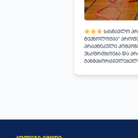
☀️☀️☀️ ᲡᲐᲡᲬᲐᲕᲚᲝ Პ
ᲢᲔᲥᲜᲝᲚᲝᲒᲘᲐ" ᲞᲠᲝᲤᲔ
ᲞᲠᲐᲥᲢᲘᲙᲣᲚᲘ ᲙᲝᲛᲞᲝᲜ
ᲣᲡᲐᲤᲠᲗᲮᲝᲔᲑᲐ ᲓᲐ ᲞᲠ
ᲒᲐᲜᲛᲐᲮᲝᲠᲪᲘᲔᲚᲔᲑᲔᲚᲘ