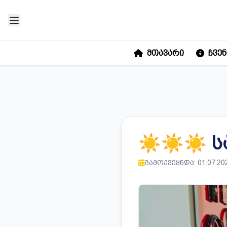
ᲛᲗᲐᲕᲐᲠᲘ
ᲩᲕᲔᲜ
☀️☀️☀️ 
ᲒᲐᲛᲝᲥᲕᲔᲧᲜᲓᲐ: 01.07.20