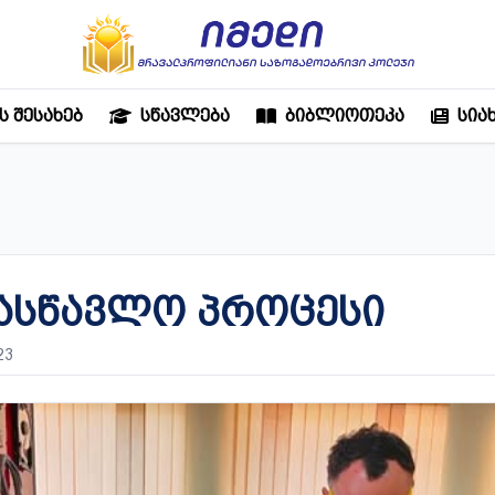
Ს ᲨᲔᲡᲐᲮᲔᲑ
ᲡᲬᲐᲕᲚᲔᲑᲐ
ᲑᲘᲑᲚᲘᲝᲗᲔᲙᲐ
ᲡᲘᲐ
ᲡᲐᲡᲬᲐᲕᲚᲝ ᲞᲠᲝᲪᲔᲡᲘ
23